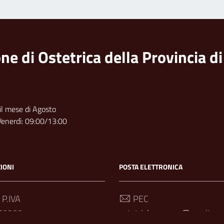
ne di Ostetrica della Provincia d
 il mese di Agosto
Venerdì: 09:00/13:00
IONI
POSTA ELETTRONICA
 P.IVA
PEC
60888
ostetricheragusa@pec.it