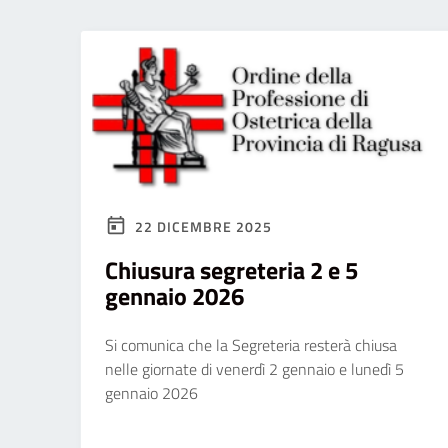
ai
non
vedenti
che
utilizzano
uno
screen
reader;
22 DICEMBRE 2025
Premi
Chiusura segreteria 2 e 5
Control-
gennaio 2026
F10
per
Si comunica che la Segreteria resterà chiusa
aprire
nelle giornate di venerdì 2 gennaio e lunedì 5
un
gennaio 2026
menu
di