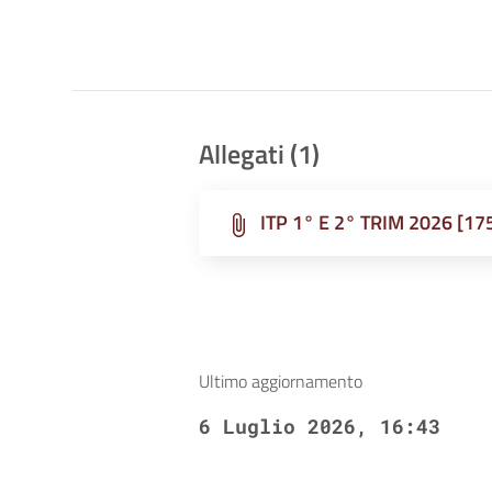
ai
non
vedenti
che
utilizzano
Allegati (1)
uno
screen
ITP 1° E 2° TRIM 2026 [17
reader;
Premi
Control-
F10
per
aprire
Ultimo aggiornamento
un
6 Luglio 2026, 16:43
menu
di