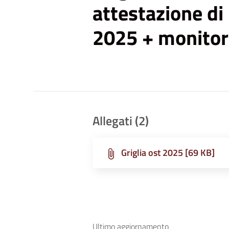
attestazione di
ai
non
2025 + monitor
vedenti
che
utilizzano
uno
screen
reader;
Allegati (2)
Premi
Control-
F10
Griglia ost 2025 [69 KB]
per
aprire
un
menu
di
Ultimo aggiornamento