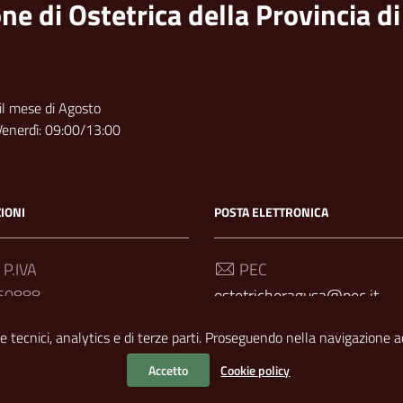
ne di Ostetrica della Provincia d
 il mese di Agosto
Venerdì: 09:00/13:00
IONI
POSTA ELETTRONICA
 P.IVA
PEC
60888
ostetricheragusa@pec.it
Email
e tecnici, analytics e di terze parti. Proseguendo nella navigazione acc
info@collegio-ostetriche.rg.
Accetto
Cookie policy