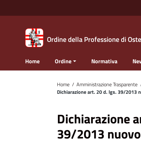
Vai ai contenuti
Nota:
Vai al menu di navigazione
questo
Vai al footer
sito
Web
include
Ordine della Professione di Oste
un
sistema
Home
Ordine
Normativa
Ne
di
accessibilità.
Premi
Home
/
Amministrazione Trasparente
Control-
Dichiarazione art. 20 d. lgs. 39/2013
F11
per
Dichiarazione ar
adattare
il
39/2013 nuovo 
sito
web