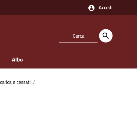
Accedi
Albo
 carica e cessati
/