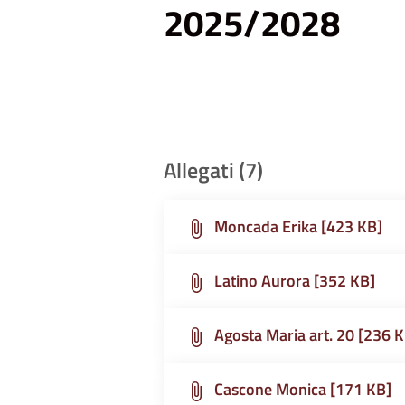
2025/2028
ai
non
vedenti
che
utilizzano
uno
Allegati (7)
screen
reader;
Premi
Moncada Erika [423 KB]
Control-
F10
Latino Aurora [352 KB]
per
aprire
Agosta Maria art. 20 [236 
un
menu
di
Cascone Monica [171 KB]