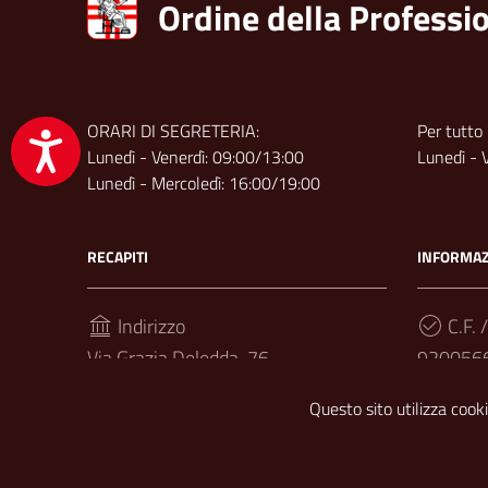
Ordine della Professio
ORARI DI SEGRETERIA:
Per tutto
Accessibilità
Lunedì - Venerdì: 09:00/13:00
Lunedì - 
Lunedì - Mercoledì: 16:00/19:00
RECAPITI
INFORMAZ
Indirizzo
C.F. /
Via Grazia Deledda, 76
920056
97100, Ragusa
Questo sito utilizza cooki
Telefono
(+39) 0932 715057