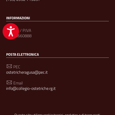
INFORMAZIONI
Accessibilità
C.F. / P.IVA
92005660888
POSTA ELETTRONICA
PEC
ostetricheragusa@pec.it
Email
info@collegio-ostetriche.rg.it
SEGUICI SU