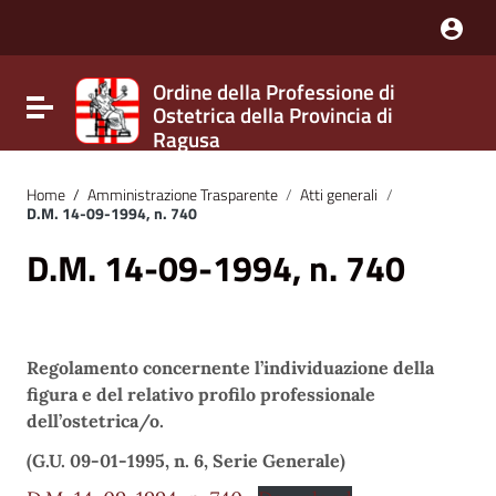
Nota:
questo
sito
Web
Ordine della Professione di
include
Attiva / disattiva la navigazione
Ostetrica della Provincia di
un
sistema
Ragusa
di
accessibilità.
Home
/
Amministrazione Trasparente
/
Atti generali
/
D.M. 14-09-1994, n. 740
D.M. 14-09-1994, n. 740
Regolamento concernente l’individuazione della
figura e del relativo profilo professionale
dell’ostetrica/o.
(G.U. 09-01-1995, n. 6, Serie Generale)