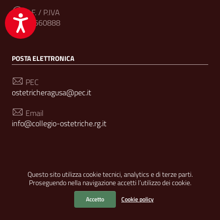
C.F. / P.IVA
Accessibilità
92005660888
POSTA ELETTRONICA
PEC
ostetricheragusa@pec.it
Email
info@collegio-ostetriche.rg.it
SEGUICI SU
Questo sito utilizza cookie tecnici, analytics e di terze parti.
Sezione Link Utili
Privacy
|
Cookie policy
|
Note legali
|
Realizzato da
Proseguendo nella navigazione accetti l’utilizzo dei cookie.
Nexya
Accetto
Cookie policy