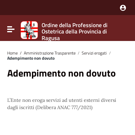
Nota:
questo
sito
Web
Ordine della Professione di
include
Attiva / disattiva la navigazione
Ostetrica della Provincia di
un
sistema
Ragusa
di
accessibilità.
Home
/
Amministrazione Trasparente
/
Servizi erogati
/
Adempimento non dovuto
Adempimento non dovuto
L’Ente non eroga servizi ad utenti esterni diversi
dagli iscritti (Delibera ANAC 777/2021)