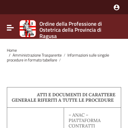
Nota:
questo
sito
Web
Ordine della Professione di
include
Attiva / disattiva la navigazione
Ostetrica della Provincia di
un
sistema
Ragusa
di
accessibilità.
Home
/
Amministrazione Trasparente
/
Informazioni sulle singole
procedure in formato tabellare
/
ATTI E DOCUMENTI DI CARATTERE
GENERALE RIFERITI A TUTTE LE PROCEDURE
– ANAC –
PIATTAFORMA
CONTRATTI